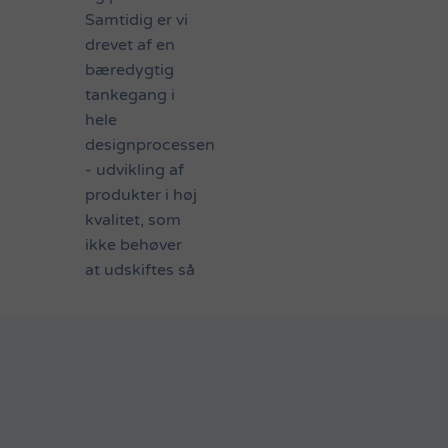
Samtidig er vi
drevet af en
bæredygtig
tankegang i
hele
designprocessen
- udvikling af
produkter i høj
kvalitet, som
ikke behøver
at udskiftes så
ofte, og som
kommer i
klassiske,
tidløse
farvevarianter
med lang
livscyklus.