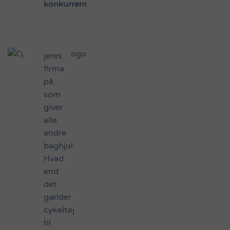
konkurrenterne
oplagt
baghjul
måde
og
at
kast
eksponere
lidt
jeres
Tour
firma
de
på,
France
som
glans
giver
over
alle
jeres
andre
hold.
baghjul.
Hvad
end
Se
det
vores
gælder
cykeltøj
cykeltøj
til