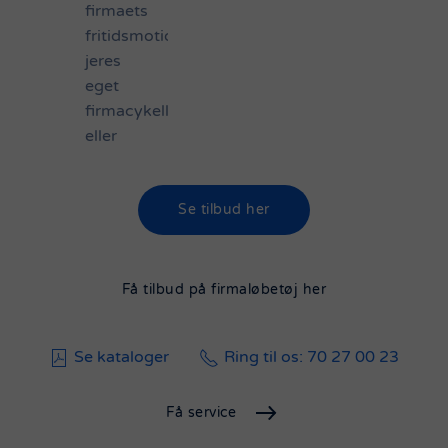
firmaets
fritidsmotionister,
jeres
eget
firmacykelløb
eller
cykeltøj
til
teambuilding,
Se tilbud her
så
giver
en
Få tilbud på firmaløbetøj her
ensartet
profil
Se kataloger
Ring til os: 70 27 00 23
et
professionelt
indtryk
Få service
af