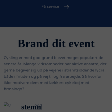
Få service
Cykeltøj
med
logo
Skal
holdet
Brand dit event
have
den
Cykling er med god grund blevet meget populært de
senere år. Mange virksomheder har aktive ansatte, der
rigtige
gerne begiver sig ud på vejene i stramtsiddende lycra,
Tour
både i fritiden og på vej til og fra arbejde. Så hvorfor
ikke motivere dem med lækkert cykeltøj med
de
firmalogo?
France
stemning?