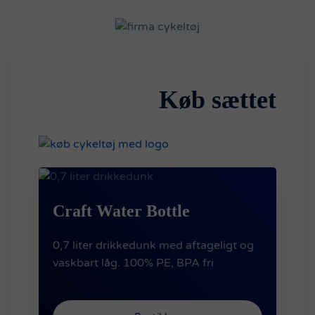
Køb sættet
Craft Water Bottle
0,7 liter drikkedunk med aftageligt og
vaskbart låg. 100% PE, BPA fri