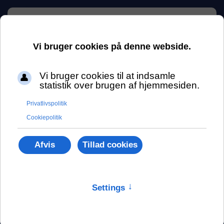
Skip to main content
Cykeltøj
med logo
Lækkert firma
cykeltøj, som
medarbejderne vil