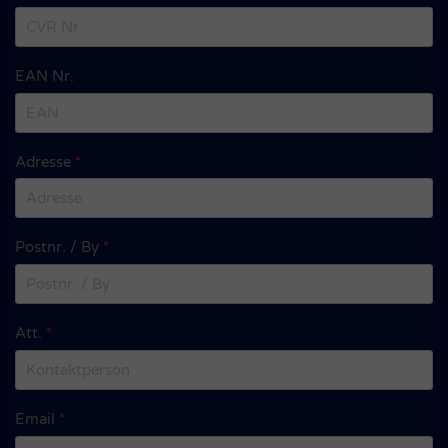
EAN Nr.
Adresse
*
Postnr. / By
*
Att.
*
Email
*