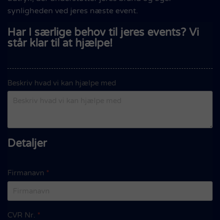
synligheden ved jeres næste event.
Har I særlige behov til jeres events? Vi
står klar til at hjælpe!
Beskriv hvad vi kan hjælpe med
Detaljer
Firmanavn
*
CVR Nr.
*