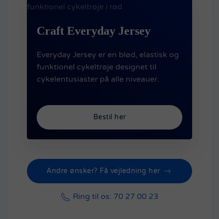
Craft Everyday Jersey
Everyday Jersey er en blød, elastisk og
funktionel cykeltrøje designet til
cykelentusiaster på alle niveauer.
Bestil her
Andre ønsker? Få vejledning her
Ring til os: 70 27 00 23