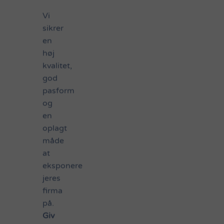
Vi
sikrer
en
høj
Cykeltøj
kvalitet,
med
logo
god
pasform
Sport
og
en
styrker
oplagt
sammenholdet
måde
at
eksponere
Cykeltøj
jeres
med
firma
firmalogo
på.
er
Giv
en